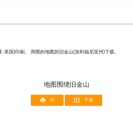
-美国)印刷。 周围的地图的旧金山(加利福尼亚州)下载。
地图围绕旧金山
print
system_update_alt
印
下载