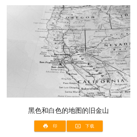
黑色和白色的地图的旧金山
print
system_update_alt
印
下载