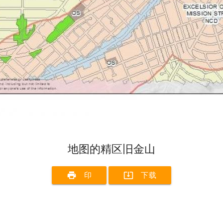
地图的精区旧金山
print
system_update_alt
印
下载