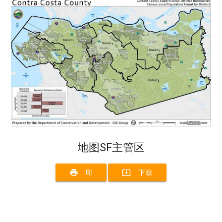
地图SF主管区
print
system_update_alt
印
下载